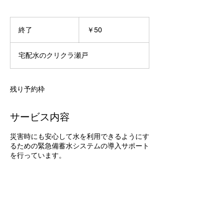
50
円
終了
終
￥50
了
宅配水のクリクラ瀬戸
残り予約枠
サービス内容
災害時にも安心して水を利用できるようにす
るための緊急備蓄水システムの導入サポート
を行っています。
連絡先
Japan, 広島県尾道市高須町4840-8