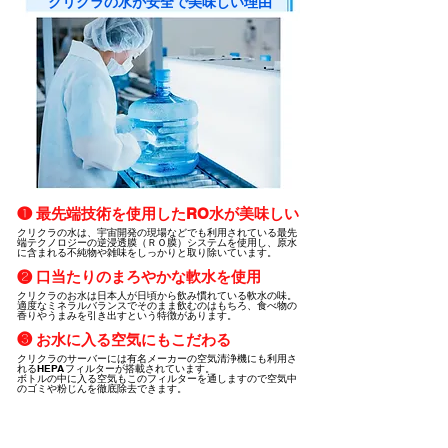
クリクラの水が安全で美味しい理由
❶ 最先端技術を使用したRO水が美味しい
クリクラの水は、宇宙開発の現場などでも利用されている最先
端テクノロジーの逆浸透膜（ＲＯ膜）システムを使用し、原水
に含まれる不純物や雑味をしっかりと取り除いています。
❷ 口当たりのまろやかな軟水を使用
クリクラのお水は日本人が日頃から飲み慣れている軟水の味。
適度なミネラルバランスでそのまま飲むのはもちろ、食べ物の
香りやうまみを引き出すという特徴があります。
❸ お水に入る空気にもこだわる
クリクラのサーバーには有名メーカーの空気清浄機にも利用さ
れるHEPAフィルターが搭載されています。
ボトルの中に入る空気もこのフィルターを通しますので空気中
のゴミや粉じんを徹底除去できます。