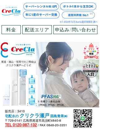
※1 2024年12月Anetis運営事務局 調べ
料金
配送エリア
申込み/問い合わせ
尾道・福山・笠岡でのご用命は
クリクラ瀬戸へどうぞ
※ 有機フッ素化合物
（PFAS）PFOS・PFOA​​
販売店：3410
クリクラ瀬戸
宅配水の
因島青果㈱
〒729-0141 広島県尾道市高須町4840-8
TEL 0120-987-132
/ FAX
0848-20-3351