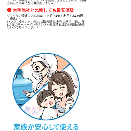
サーバーが故障してしまっても無償で交換しますので、費用
が新たに必要になる事はありません。
❸ 大手他社と比較しても最安値級
クリクラの美味しいお水は、1ヵ月（24ℓ）利用で3,240円
（税込）～！
​いつでも冷たい水・熱いお湯が便利に利用出来て、更に1年
に1度のサーバーメンテナンスや故障時も追加の費用が必要
ないのでリーズナブル！