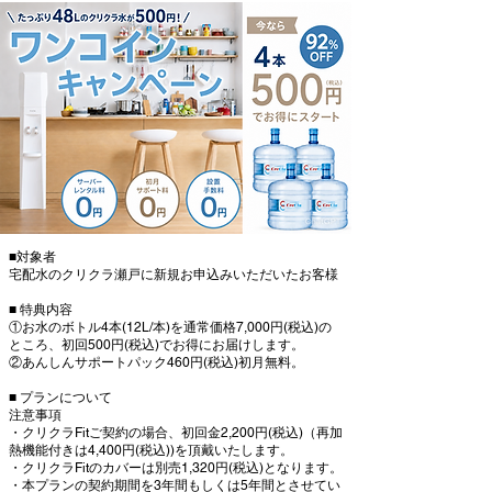
■対象者
宅配水のクリクラ瀬戸に新規お申込みいただいたお客様
■ 特典内容
①お水のボトル4本(12L/本)を通常価格7,000円(税込)の
ところ、初回500円(税込)でお得にお届けします。
②あんしんサポートパック460円(税込)初月無料。
■ プランについて
注意事項
・クリクラFitご契約の場合、初回金2,200円(税込)（再加
熱機能付きは4,400円(税込))を頂戴いたします。
・クリクラFitのカバーは別売1,320円(税込)となります。
・本プランの契約期間を3年間もしくは5年間とさせてい